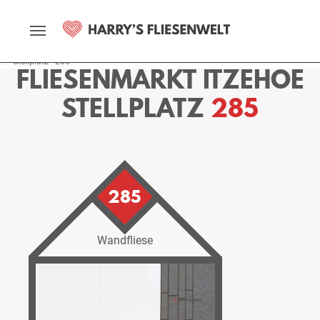
Startseite
Fliesenmarkt
Itzehoe
Ausstellung
Stellplätze
Stellplatz - 285
FLIESENMARKT ITZEHOE
STELLPLATZ
285
285
Wandfliese