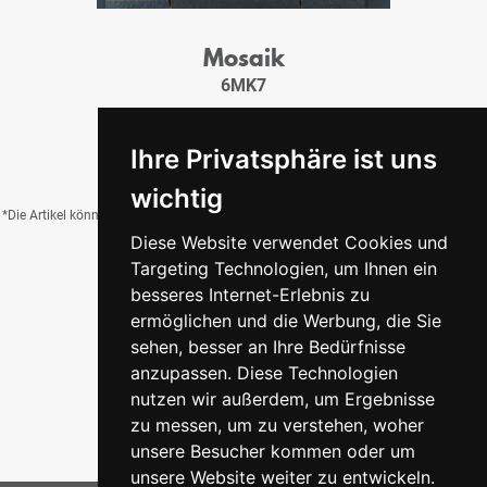
Mosaik
6MK7
10,95 €
/Tfl.
Ihre Privatsphäre ist uns
wichtig
*Die Artikel können durch Belichtung, Charge, Brand, Formate und weitere Einflüsse
Diese Website verwendet Cookies und
von der Abbildung abweichen.
Targeting Technologien, um Ihnen ein
besseres Internet-Erlebnis zu
ermöglichen und die Werbung, die Sie
Zurück zur Übersicht
sehen, besser an Ihre Bedürfnisse
anzupassen. Diese Technologien
nutzen wir außerdem, um Ergebnisse
zu messen, um zu verstehen, woher
unsere Besucher kommen oder um
unsere Website weiter zu entwickeln.