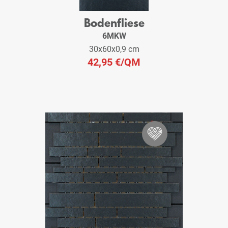
Bodenfliese
6MKW
30x60x0,9 cm
42,95 €
/QM