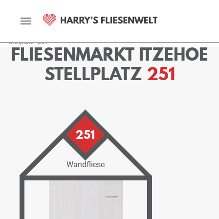
Startseite
Fliesenmarkt
Itzehoe
Ausstellung
Stellplätze
Stellplatz - 251
FLIESENMARKT ITZEHOE
STELLPLATZ
251
251
Wandfliese