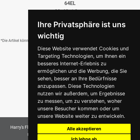
64EL
20x60x1,0 cm
29,31 €
/QM
Ihre Privatsphäre ist uns
wichtig
*Die Artikel können durch Belichtung, Charge, Brand, Formate und weitere Einflüsse
Diese Website verwendet Cookies und
von der Abbildung abweichen.
Targeting Technologien, um Ihnen ein
besseres Internet-Erlebnis zu
ermöglichen und die Werbung, die Sie
Zurück zur Übersicht
sehen, besser an Ihre Bedürfnisse
anzupassen. Diese Technologien
nutzen wir außerdem, um Ergebnisse
zu messen, um zu verstehen, woher
unsere Besucher kommen oder um
unsere Website weiter zu entwickeln.
Harry's Fliesenmarkt GmbH & Co KG
2026
. All Rights Reserved
Alle akzeptieren
Umsetzung und Bereitstellung durch
w3e.de
Ich lehne ab