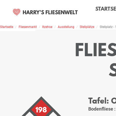
STARTSE
Startseite
Home
Stellplätze
Fliesenmarkt
Itzehoe
Ausstellung
Stellplätze
Stellplatz -
FLIE
Tafel:
198
Bodenfliese 