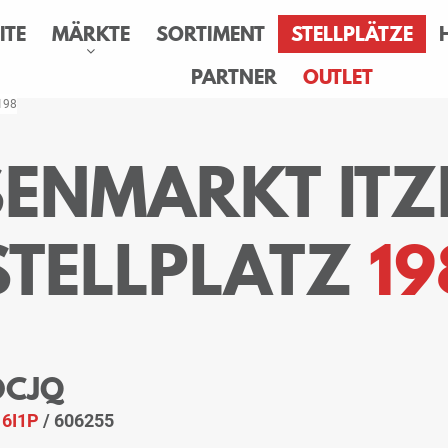
ITE
MÄRKTE
SORTIMENT
STELLPLÄTZE
PARTNER
OUTLET
 198
SENMARKT IT
STELLPLATZ
19
 OCJQ
:
6I1P
/ 606255