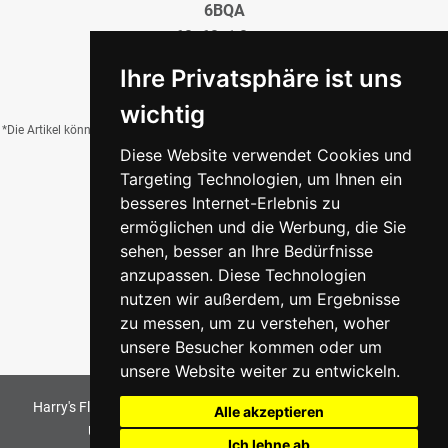
6BQA
60x60x1,0 cm
51,99 €
/QM
Ihre Privatsphäre ist uns
wichtig
*Die Artikel können durch Belichtung, Charge, Brand, Formate und weitere Einflüsse
Diese Website verwendet Cookies und
von der Abbildung abweichen.
Targeting Technologien, um Ihnen ein
besseres Internet-Erlebnis zu
ermöglichen und die Werbung, die Sie
Zurück zur Übersicht
sehen, besser an Ihre Bedürfnisse
anzupassen. Diese Technologien
nutzen wir außerdem, um Ergebnisse
zu messen, um zu verstehen, woher
unsere Besucher kommen oder um
unsere Website weiter zu entwickeln.
Harry's Fliesenmarkt GmbH & Co KG
2026
. All Rights Reserved
Alle akzeptieren
Umsetzung und Bereitstellung durch
w3e.de
Ich lehne ab