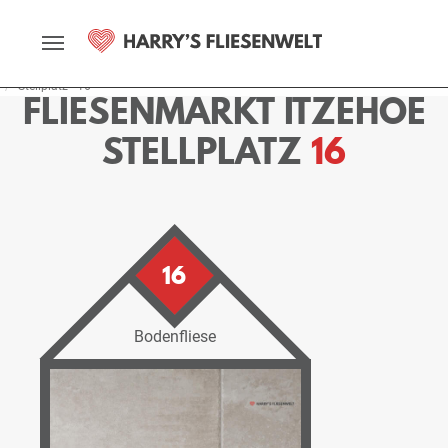
Startseite
Fliesenmarkt
Itzehoe
Ausstellung
Stellplätze
Stellplatz - 16
FLIESENMARKT ITZEHOE
STELLPLATZ
16
16
Bodenfliese