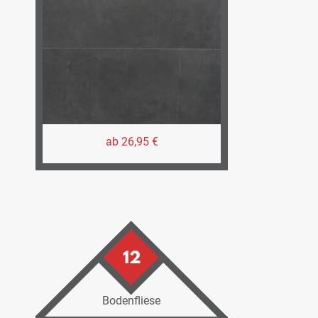
ab 26,95 €
12
Bodenfliese