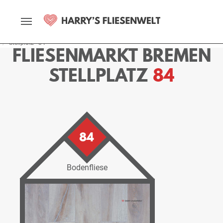
Startseite
Fliesenmarkt
Bremen
Ausstellung
Stellplätze
Stellplatz - 84
FLIESENMARKT BREMEN
STELLPLATZ
84
84
Bodenfliese