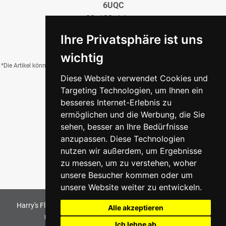
6UQC
20x120x1,1 cm
59,95 €
/QM
Ihre Privatsphäre ist uns
wichtig
*Die Artikel können durch Belichtung, Charge, Brand, Formate und weitere Einflüsse
Diese Website verwendet Cookies und
von der Abbildung abweichen.
Targeting Technologien, um Ihnen ein
besseres Internet-Erlebnis zu
ermöglichen und die Werbung, die Sie
Zurück zur Übersicht
sehen, besser an Ihre Bedürfnisse
anzupassen. Diese Technologien
nutzen wir außerdem, um Ergebnisse
zu messen, um zu verstehen, woher
unsere Besucher kommen oder um
unsere Website weiter zu entwickeln.
Harry's Fliesenmarkt GmbH & Co KG
2026
. All Rights Reserved
Alle akzeptieren
Umsetzung und Bereitstellung durch
w3e.de
Ich lehne ab