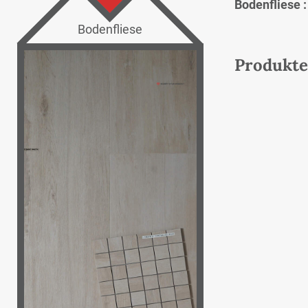
Bodenfliese 
Bodenfliese
Produkte 