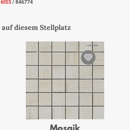
:
6IS3
/ 846774
auf diesem Stellplatz
Mosaik