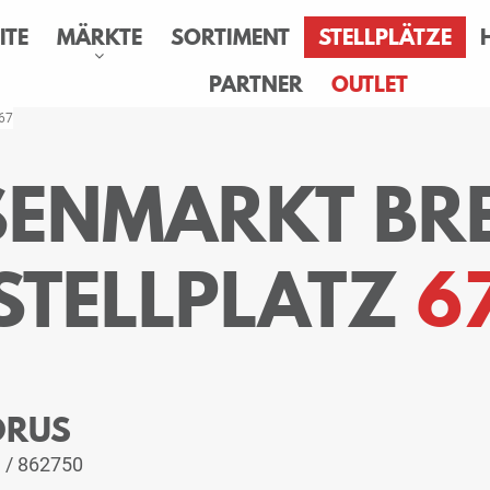
ITE
MÄRKTE
SORTIMENT
STELLPLÄTZE
PARTNER
OUTLET
 67
ESENMARKT BR
STELLPLATZ
6
 ORUS
D
/ 862750