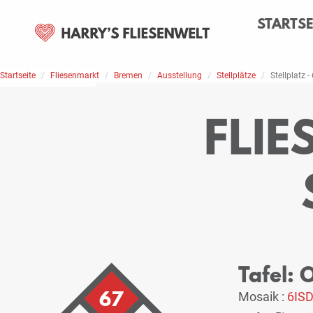
STARTSE
Startseite
Home
Stellplätze
Fliesenmarkt
Bremen
Ausstellung
Stellplätze
Stellplatz -
FLI
Tafel:
67
Mosaik :
6IS