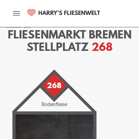
Startseite
Fliesenmarkt
Bremen
Ausstellung
Stellplätze
Stellplatz - 268
FLIESENMARKT BREMEN
STELLPLATZ
268
268
Bodenfliese