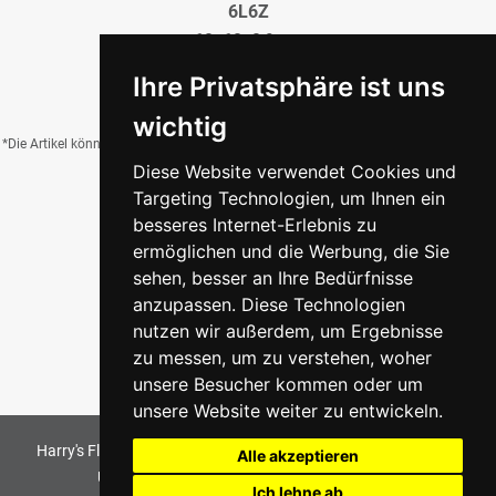
6L6Z
60x60x0,9 cm
34,95 €
/QM
Ihre Privatsphäre ist uns
wichtig
*Die Artikel können durch Belichtung, Charge, Brand, Formate und weitere Einflüsse
Diese Website verwendet Cookies und
von der Abbildung abweichen.
Targeting Technologien, um Ihnen ein
besseres Internet-Erlebnis zu
ermöglichen und die Werbung, die Sie
Zurück zur Übersicht
sehen, besser an Ihre Bedürfnisse
anzupassen. Diese Technologien
nutzen wir außerdem, um Ergebnisse
zu messen, um zu verstehen, woher
unsere Besucher kommen oder um
unsere Website weiter zu entwickeln.
Harry's Fliesenmarkt GmbH & Co KG
2026
. All Rights Reserved
Alle akzeptieren
Umsetzung und Bereitstellung durch
w3e.de
Ich lehne ab