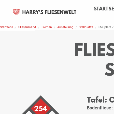
STARTSE
Startseite
Home
Stellplätze
Fliesenmarkt
Bremen
Ausstellung
Stellplätze
Stellplatz -
FLI
Tafel: 
254
Bodenfliese 