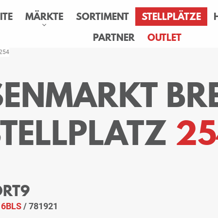
ITE
MÄRKTE
SORTIMENT
STELLPLÄTZE
PARTNER
OUTLET
 254
ESENMARKT BR
STELLPLATZ
25
ORT9
:
6BLS
/ 781921