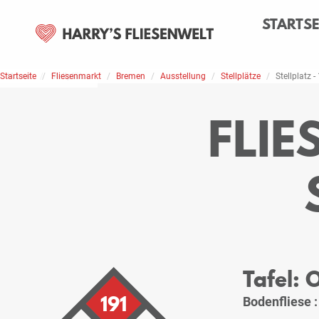
STARTSE
Startseite
Home
Stellplätze
Fliesenmarkt
Bremen
Ausstellung
Stellplätze
Stellplatz -
FLI
Tafel:
191
Bodenfliese 