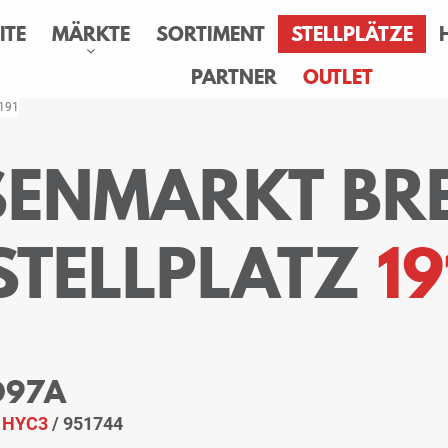
ITE
MÄRKTE
SORTIMENT
STELLPLÄTZE
PARTNER
OUTLET
 191
ESENMARKT BR
STELLPLATZ
19
 O97A
:
HYC3
/ 951744