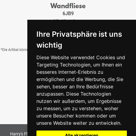
Wandfliese
6JB9
25x40x1,0 cm
16,95 €
/QM
Ihre Privatsphäre ist uns
wichtig
*Die Artikel können durch Belichtung, Charge, Brand, Formate und weitere Einflüsse
Diese Website verwendet Cookies und
von der Abbildung abweichen.
Targeting Technologien, um Ihnen ein
besseres Internet-Erlebnis zu
ermöglichen und die Werbung, die Sie
Zurück zur Übersicht
sehen, besser an Ihre Bedürfnisse
anzupassen. Diese Technologien
nutzen wir außerdem, um Ergebnisse
zu messen, um zu verstehen, woher
unsere Besucher kommen oder um
unsere Website weiter zu entwickeln.
Harry's Fliesenmarkt GmbH & Co KG
2026
. All Rights Reserved
Alle akzeptieren