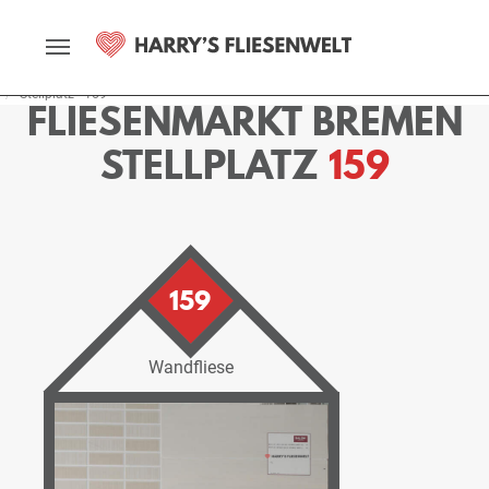
Startseite
Fliesenmarkt
Bremen
Ausstellung
Stellplätze
Stellplatz - 159
FLIESENMARKT BREMEN
STELLPLATZ
159
159
Wandfliese