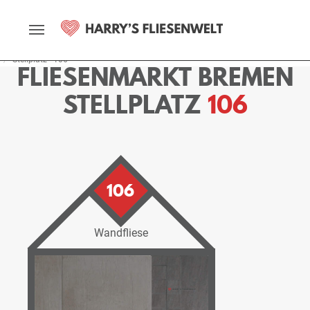
Startseite
Fliesenmarkt
Bremen
Ausstellung
Stellplätze
Stellplatz - 106
FLIESENMARKT BREMEN
STELLPLATZ
106
106
Wandfliese