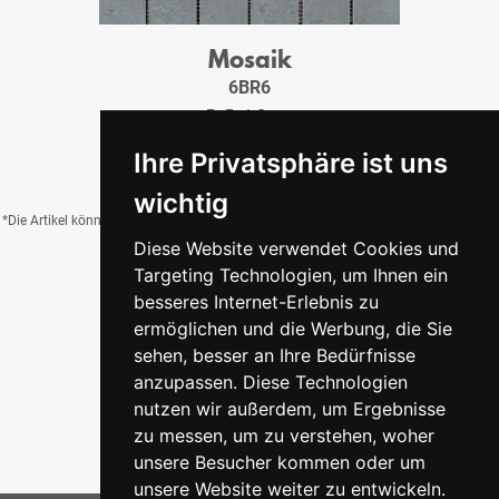
Mosaik
6BR6
5x5x1,0 cm
14,95 €
/Tfl.
Ihre Privatsphäre ist uns
wichtig
*Die Artikel können durch Belichtung, Charge, Brand, Formate und weitere Einflüsse
Diese Website verwendet Cookies und
von der Abbildung abweichen.
Targeting Technologien, um Ihnen ein
besseres Internet-Erlebnis zu
ermöglichen und die Werbung, die Sie
Zurück zur Übersicht
sehen, besser an Ihre Bedürfnisse
anzupassen. Diese Technologien
nutzen wir außerdem, um Ergebnisse
zu messen, um zu verstehen, woher
unsere Besucher kommen oder um
unsere Website weiter zu entwickeln.