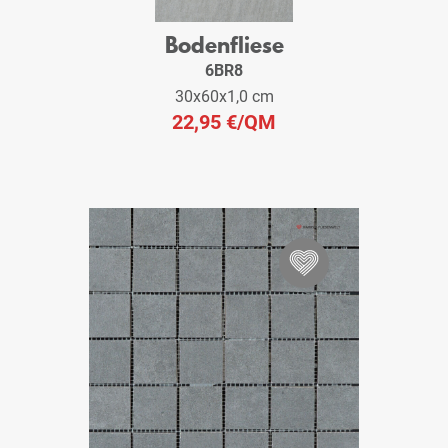
Bodenfliese
6BR8
30x60x1,0 cm
22,95 €
/QM