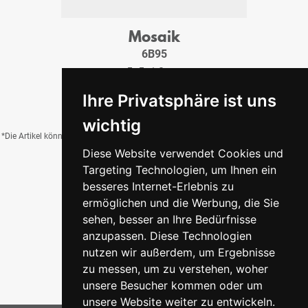
Mosaik
6B95
5x5x1,0 cm
14,95 €
/Tfl.
Ihre Privatsphäre ist uns
wichtig
*Die Artikel können durch Belichtung, Charge, Brand, Formate und weitere Einflüsse
Diese Website verwendet Cookies und
von der Abbildung abweichen.
Targeting Technologien, um Ihnen ein
besseres Internet-Erlebnis zu
ermöglichen und die Werbung, die Sie
Zurück zur Übersicht
sehen, besser an Ihre Bedürfnisse
anzupassen. Diese Technologien
nutzen wir außerdem, um Ergebnisse
zu messen, um zu verstehen, woher
unsere Besucher kommen oder um
unsere Website weiter zu entwickeln.