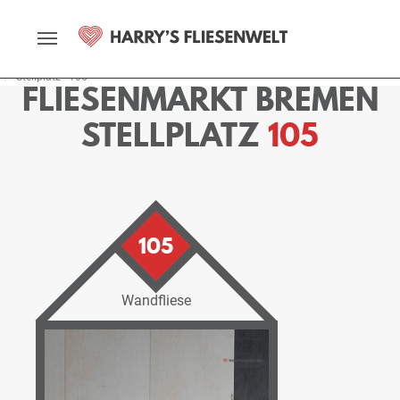
Startseite
Fliesenmarkt
Bremen
Ausstellung
Stellplätze
Stellplatz - 105
FLIESENMARKT BREMEN
STELLPLATZ
105
105
Wandfliese