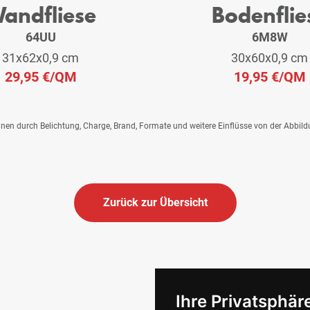
andfliese
Bodenflie
64UU
6M8W
31x62x0,9 cm
30x60x0,9 cm
29,95 €
/QM
19,95 €
/QM
önnen durch Belichtung, Charge, Brand, Formate und weitere Einflüsse von der Abbil
Zurück zur Übersicht
Ihre Privatsphäre