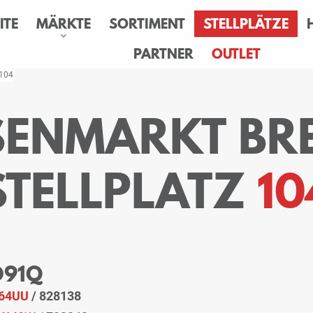
ITE
MÄRKTE
SORTIMENT
STELLPLÄTZE
PARTNER
OUTLET
 104
ESENMARKT BR
STELLPLATZ
10
O91Q
64UU
/ 828138