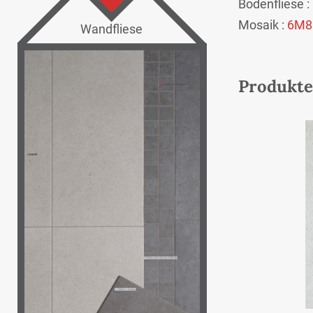
Bodenfliese :
Mosaik :
6M8
Wandfliese
Produkte 