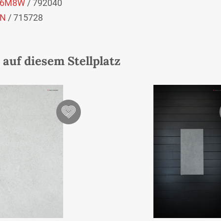
6M8W
/ 792040
N
/ 715728
auf diesem Stellplatz