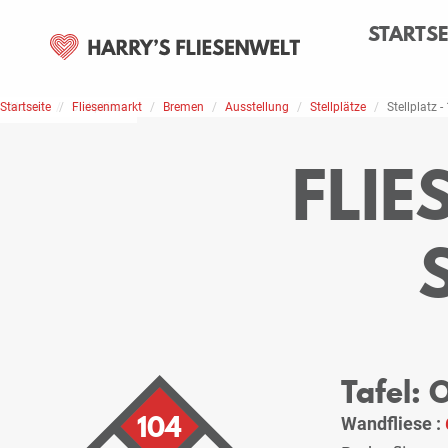
STARTSE
Startseite
Home
Stellplätze
Fliesenmarkt
Bremen
Ausstellung
Stellplätze
Stellplatz -
FLI
Tafel: 
104
Wandfliese :