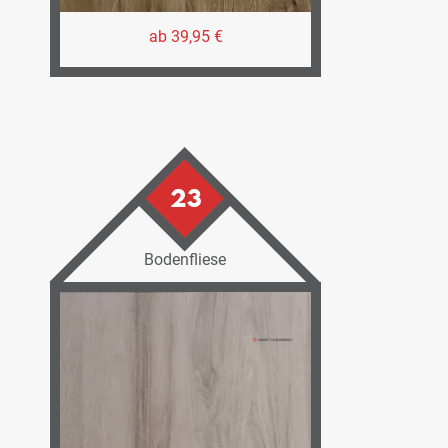
ab 39,95 €
23
Bodenfliese