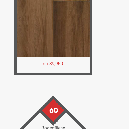
ab 39,95 €
60
Bodenfliese