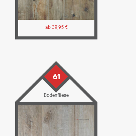
ab 39,95 €
61
Bodenfliese