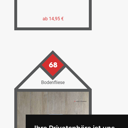
ab 14,95 €
68
Bodenfliese