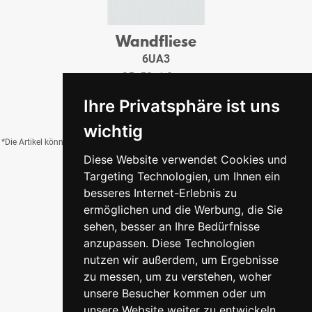
Wandfliese
6UA3
25x50x1,0 cm
32,95 €
/QM
Ihre Privatsphäre ist uns
wichtig
*Die Artikel können durch Belichtung, Charge, Brand, Formate und weitere Einflüsse
Diese Website verwendet Cookies und
von der Abbildung abweichen.
Targeting Technologien, um Ihnen ein
besseres Internet-Erlebnis zu
ermöglichen und die Werbung, die Sie
Zurück zur Übersicht
sehen, besser an Ihre Bedürfnisse
anzupassen. Diese Technologien
nutzen wir außerdem, um Ergebnisse
zu messen, um zu verstehen, woher
unsere Besucher kommen oder um
unsere Website weiter zu entwickeln.