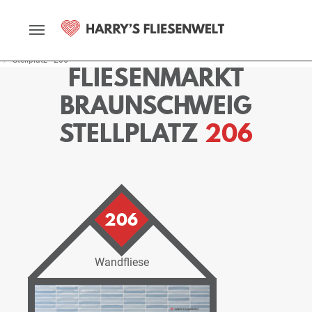
Startseite
Fliesenmarkt
Braunschweig
Ausstellung
Stellplätze
Stellplatz - 206
FLIESENMARKT
BRAUNSCHWEIG
STELLPLATZ
206
206
Wandfliese