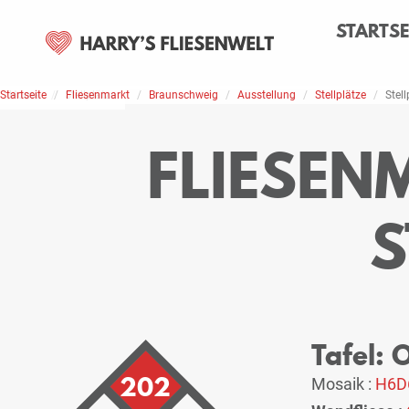
STARTSE
Startseite
Home
Stellplätze
Fliesenmarkt
Braunschweig
Ausstellung
Stellplätze
Stell
FLIESEN
S
Tafel:
202
Mosaik :
H6D