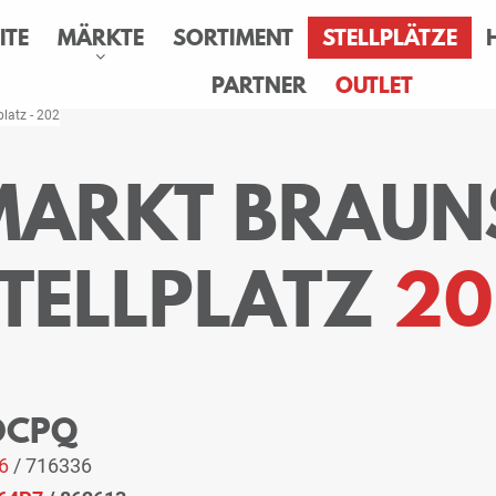
ITE
MÄRKTE
SORTIMENT
STELLPLÄTZE
PARTNER
OUTLET
platz - 202
MARKT BRAU
TELLPLATZ
20
 OCPQ
6
/ 716336