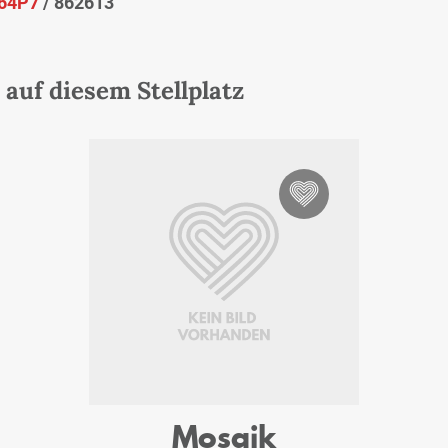
64P7
/ 862613
auf diesem Stellplatz
Mosaik