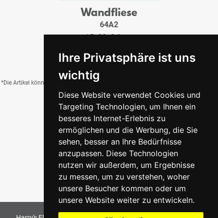
Wandfliese
64A2
15x20x0,6 cm
20,95 €
/QM
Ihre Privatsphäre ist uns
wichtig
*Die Artikel können durch Belichtung, Charge, Brand, Formate und weitere Einflüsse
Diese Website verwendet Cookies und
von der Abbildung abweichen.
Targeting Technologien, um Ihnen ein
besseres Internet-Erlebnis zu
ermöglichen und die Werbung, die Sie
Zurück zur Übersicht
sehen, besser an Ihre Bedürfnisse
anzupassen. Diese Technologien
nutzen wir außerdem, um Ergebnisse
zu messen, um zu verstehen, woher
unsere Besucher kommen oder um
unsere Website weiter zu entwickeln.
Harry's Fliesenmarkt GmbH & Co KG
2026
. All Rights Reserved