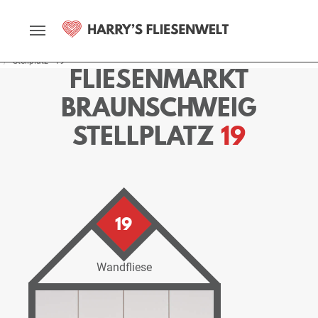
Startseite
Fliesenmarkt
Braunschweig
Ausstellung
Stellplätze
Stellplatz - 19
FLIESENMARKT
BRAUNSCHWEIG
STELLPLATZ
19
19
Wandfliese