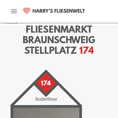
Startseite
Fliesenmarkt
Braunschweig
Ausstellung
Stellplätze
Stellplatz - 174
FLIESENMARKT
BRAUNSCHWEIG
STELLPLATZ
174
174
Bodenfliese