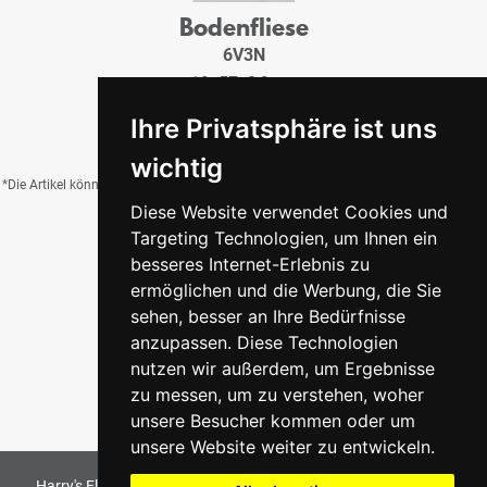
Bodenfliese
6V3N
19x57x0,9 cm
29,95 €
/QM
Ihre Privatsphäre ist uns
wichtig
*Die Artikel können durch Belichtung, Charge, Brand, Formate und weitere Einflüsse
Diese Website verwendet Cookies und
von der Abbildung abweichen.
Targeting Technologien, um Ihnen ein
besseres Internet-Erlebnis zu
ermöglichen und die Werbung, die Sie
Zurück zur Übersicht
sehen, besser an Ihre Bedürfnisse
anzupassen. Diese Technologien
nutzen wir außerdem, um Ergebnisse
zu messen, um zu verstehen, woher
unsere Besucher kommen oder um
unsere Website weiter zu entwickeln.
Harry's Fliesenmarkt GmbH & Co KG
2026
. All Rights Reserved