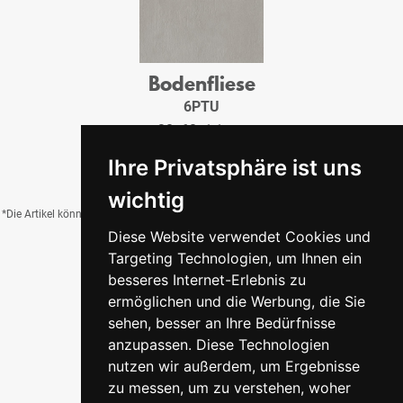
Bodenfliese
6PTU
30x60x1,1 cm
29,95 €
/QM
Ihre Privatsphäre ist uns
wichtig
*Die Artikel können durch Belichtung, Charge, Brand, Formate und weitere Einflüsse
Diese Website verwendet Cookies und
von der Abbildung abweichen.
Targeting Technologien, um Ihnen ein
besseres Internet-Erlebnis zu
ermöglichen und die Werbung, die Sie
Zurück zur Übersicht
sehen, besser an Ihre Bedürfnisse
anzupassen. Diese Technologien
nutzen wir außerdem, um Ergebnisse
zu messen, um zu verstehen, woher