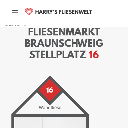
Startseite
Fliesenmarkt
Braunschweig
Ausstellung
Stellplätze
Stellplatz - 16
FLIESENMARKT
BRAUNSCHWEIG
STELLPLATZ
16
16
Wandfliese