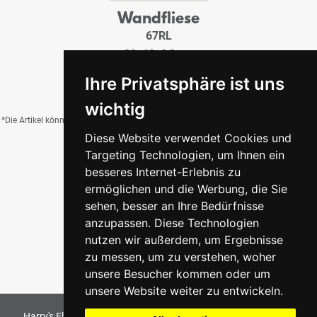
Wandfliese
67RL
30x60x0,9 cm
29,95 €
/QM
Ihre Privatsphäre ist uns
wichtig
*Die Artikel können durch Belichtung, Charge, Brand, Formate und weitere Einflüsse
Diese Website verwendet Cookies und
von der Abbildung abweichen.
Targeting Technologien, um Ihnen ein
besseres Internet-Erlebnis zu
ermöglichen und die Werbung, die Sie
Zurück zur Übersicht
sehen, besser an Ihre Bedürfnisse
anzupassen. Diese Technologien
nutzen wir außerdem, um Ergebnisse
zu messen, um zu verstehen, woher
unsere Besucher kommen oder um
unsere Website weiter zu entwickeln.
Harry's Fliesenmarkt GmbH & Co KG
2026
. All Rights Reserved