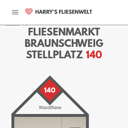
Startseite
Fliesenmarkt
Braunschweig
Ausstellung
Stellplätze
Stellplatz - 140
FLIESENMARKT
BRAUNSCHWEIG
STELLPLATZ
140
140
Wandfliese