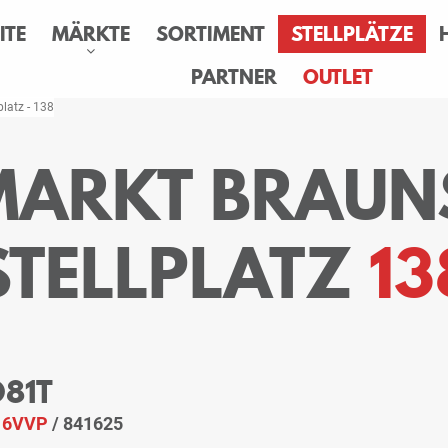
ITE
MÄRKTE
SORTIMENT
STELLPLÄTZE
PARTNER
OUTLET
platz - 138
MARKT BRAU
STELLPLATZ
13
O81T
:
6VVP
/ 841625