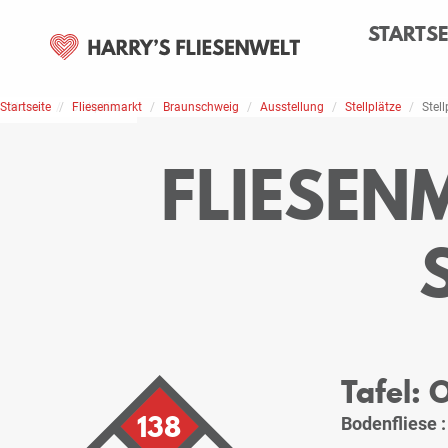
STARTSE
Startseite
Home
Stellplätze
Fliesenmarkt
Braunschweig
Ausstellung
Stellplätze
Stell
FLIESEN
Tafel: 
138
Bodenfliese 