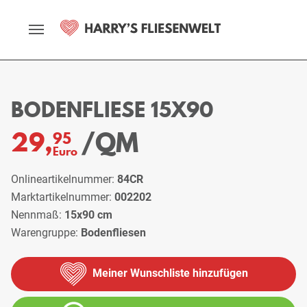
Startseite
Sortiment
Bodenfliesen
Bodenfliese 15x90
BODENFLIESE 15X90
/QM
29,
95
Euro
Onlineartikelnummer:
84CR
Marktartikelnummer:
002202
Nennmaß:
15x90 cm
Warengruppe:
Bodenfliesen
Meiner Wunschliste hinzufügen