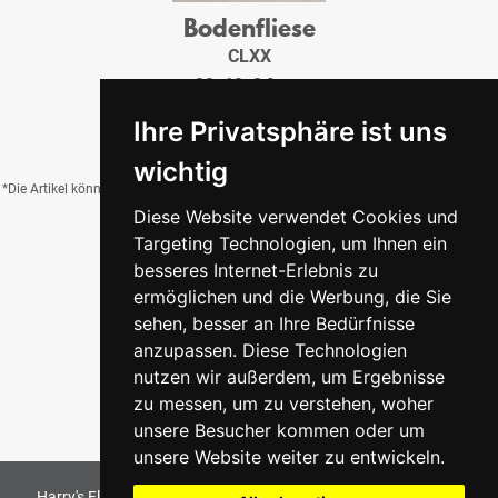
Bodenfliese
CLXX
30x60x0,9 cm
26,95 €
/QM
Ihre Privatsphäre ist uns
wichtig
*Die Artikel können durch Belichtung, Charge, Brand, Formate und weitere Einflüsse
Diese Website verwendet Cookies und
von der Abbildung abweichen.
Targeting Technologien, um Ihnen ein
besseres Internet-Erlebnis zu
ermöglichen und die Werbung, die Sie
Zurück zur Übersicht
sehen, besser an Ihre Bedürfnisse
anzupassen. Diese Technologien
nutzen wir außerdem, um Ergebnisse
zu messen, um zu verstehen, woher
unsere Besucher kommen oder um
unsere Website weiter zu entwickeln.
Harry's Fliesenmarkt GmbH & Co KG
2026
. All Rights Reserved