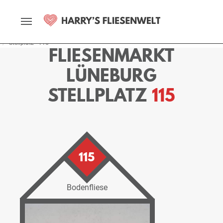
Startseite
Fliesenmarkt
Lüneburg
Ausstellung
Stellplätze
Stellplatz - 115
FLIESENMARKT
LÜNEBURG
STELLPLATZ
115
115
Bodenfliese