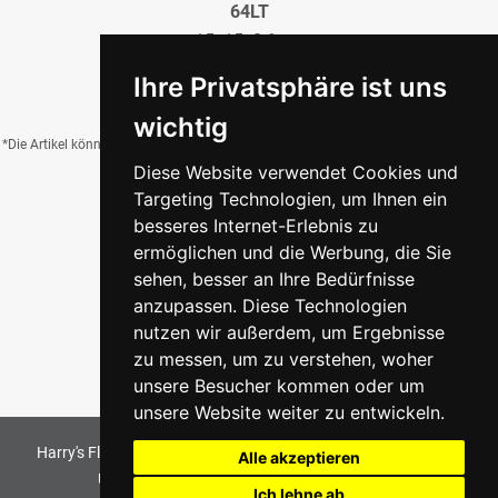
64LT
15x15x0,6 cm
20,50 €
/QM
Ihre Privatsphäre ist uns
wichtig
*Die Artikel können durch Belichtung, Charge, Brand, Formate und weitere Einflüsse
Diese Website verwendet Cookies und
von der Abbildung abweichen.
Targeting Technologien, um Ihnen ein
besseres Internet-Erlebnis zu
ermöglichen und die Werbung, die Sie
Zurück zur Übersicht
sehen, besser an Ihre Bedürfnisse
anzupassen. Diese Technologien
nutzen wir außerdem, um Ergebnisse
zu messen, um zu verstehen, woher
unsere Besucher kommen oder um
unsere Website weiter zu entwickeln.
Harry's Fliesenmarkt GmbH & Co KG
2026
. All Rights Reserved
Alle akzeptieren
Umsetzung und Bereitstellung durch
w3e.de
Ich lehne ab