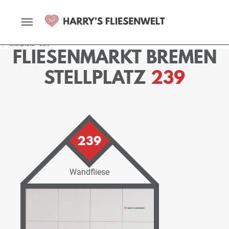
Startseite
Fliesenmarkt
Bremen
Ausstellung
Stellplätze
Stellplatz - 239
FLIESENMARKT BREMEN
STELLPLATZ
239
239
Wandfliese